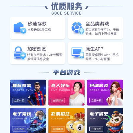
2026-06-18
1
身高196的篮球明星如何在赛场上展现
超凡实力与魅力的背后故事
在当今的篮球界，身高196厘米的篮球明星以其卓越的
身材条件和出色的球技，成为赛场上的焦点。他们不仅
有着令人惊叹的身体素质，更通过多年的努力与坚持，
将自身潜力发挥到极致。本文将从四个方面探讨这些篮
球明星...
查看