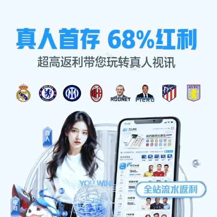
资讯看板
首页
资讯看板