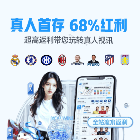
资讯看板
首页
资讯看板