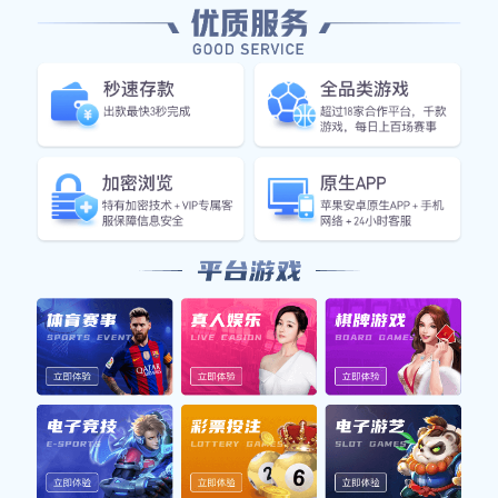
地理解这些巨人在篮球历史上的重要地位，以及他们给后世
带来的启示与影响。
1、成长背景与早期经历
许多篮球界的巨人都有着非凡的成长背景，他们往往在年轻
时就展现出了惊人的身高和运动天赋。例如，某些球员出生
于运动世家，家庭环境为他们提供了良好的训练条件；而另
一些则是在贫困地区，通过自己不懈的努力，最终脱颖而
出。无论是哪种情况，这些早期经历都塑造了他们坚韧不拔
的性格。
此外，教育也是影响这些巨人成长的重要因素。在许多案例
中，他们在学校时期便展现出了对篮球运动的热爱，并通过
参加校队获得了锻炼机会。这段时间，不仅增强了他们的身
体素质，也培养了团队合作精神，为日后的职业生涯奠定了
基础。
然而，成长过程中的挑战也不少。有些球员需要克服外界对