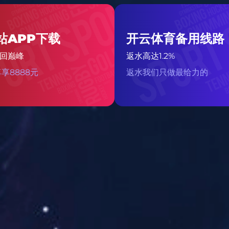
力探讨及其对社会的积极作
分享
力不仅体现在竞技场上，更延伸到了社会的各个层面。本文
的积极引导以及商业价值四个方面进行深入探讨，分析他们
体案例和数据，我们可以看到，体育明星不仅仅是运动员，
文章还将探讨体育明星在公众健康、环境保护等领域所做出
地位。
他们卓越的运动才能以及拼搏精神。他们在赛场上的表现往