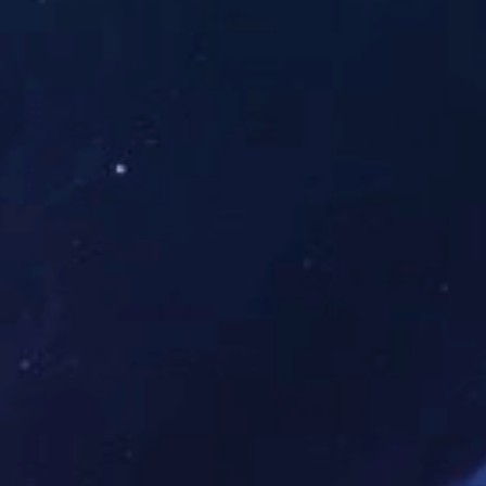
产品分类
资讯看板
服务方向
加入
leyu官网
推荐文章
身高196的篮球明星如何在赛
场上展现超凡实力与魅力的背
后故事
2026-06-18