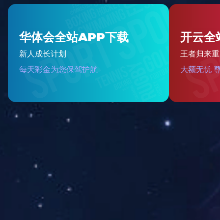
体育明星的优势与影响
用分析
2026-04-23
1
体育明星在当今社会中扮演着重要的角色，其影响
将从体育明星的个人魅力、社会责任感、对青少年
如何利用自身优势为社会带来积极的变化。通过具
他们更是文化传播者和社会变革的推动者。此外，
的贡献，强调他们在促进社会和谐与进步中的重要
1、个人魅力与影响力
体育明星通常具备强大的个人魅力，这种魅力源于