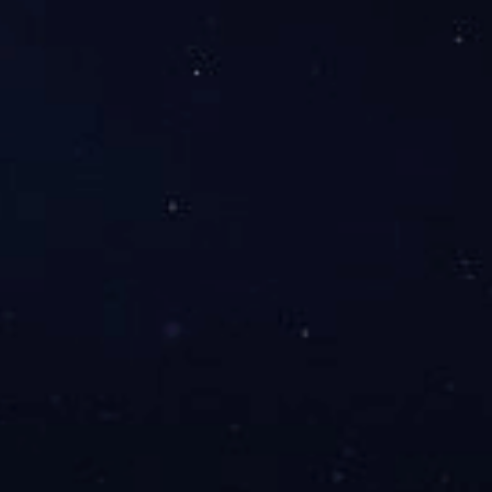
找到我们
地址
广州市番禺区石楼镇莲花西
路86号（7号车间）