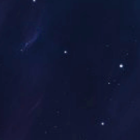
这种正能量不仅局限于运动圈，还影响到普通人的生活态
利时，他所展现出的毅力和决心会激励观众在日常生活中面
他们成为了大众偶像。在社交媒体普及的时代，这种影响力
生轨迹，从中获取灵感与动力。他们不仅学习到如何在某一
性，从而形成积极向上的生活态度。
反映了体育明星内心深处对生活的热爱与执着。因此，他们
导公众关注更多积极的话题，如健康、锻炼习惯等。这种影
康生活方式。
，因此积极参与各种公益活动。例如，一些著名运动员成立
提供教育支持或医疗帮助。这样的行为不仅有助于改善弱势
度。
可持续发展。有些体育明星参与植树造林活动或推广低碳出
努力使得更多人意识到环境保护的重要性，从而主动采取行