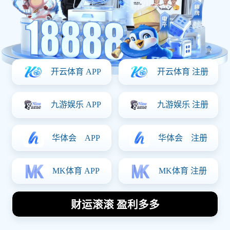
白色头发的足球明星男展现
独特风采与无尽魅力的运动
人生
2026-02-07
1
分享
在现代足球界，白色头发的足球明星以其独特的外貌和卓越
的技艺吸引了无数球迷的目光。他们不仅在场上表现出色，
更在赛场之外展现了与众不同的人格魅力。这篇文章将从四
个方面详细探讨这些明星如何通过他们的风采和运动人生传
递出无限魅力。首先，我们将回顾这些球员的职业生涯及其
成就；其次，分析他们在比赛中的表现及技术特点；接着，